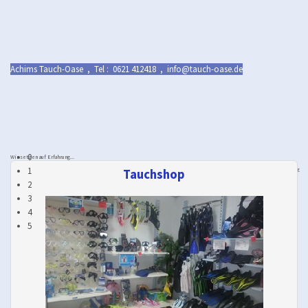
Achims Tauch-Oase , Tel : 0621 412418 , info@tauch-oase.de
0
Wir setzen auf Erfahrung...
1
...auch auf die unserer Tauchschüler! Daher bekommt ihr (OWD/AOWD) nach dem Kurs 5 Tauchgänge (10 x Flasche) für 125 €
Tauchshop
2
inkl. Ausrüstung.
3
4
5