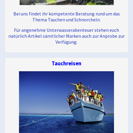
Bei uns findet ihr kompetente Beratung rund um das
Thema Tauchen und Schnorcheln.
Für angenehme Unterwasserabenteuer stehen euch
natürlich Artikel sämtlicher Marken auch zur Anprobe zur
Verfügung.
Tauchreisen