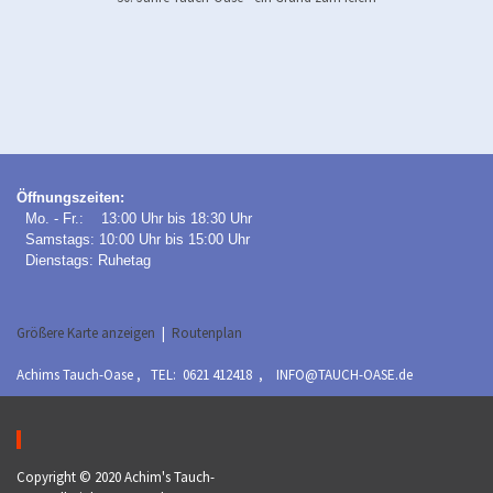
Öffnungszeiten:
Mo. - Fr.: 13:00 Uhr bis 18:30 Uhr
Samstags: 10:00 Uhr bis 15:00 Uhr
Dienstags: Ruhetag
Größere Karte anzeigen
|
Routenplan
Achims Tauch-Oase , TEL: 0621 412418 , INFO@TAUCH-OASE.de
Copyright © 2020 Achim's Tauch-